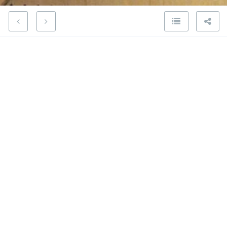
De compras por Soho y paseando
por Central Park
Julio 10, 2019
Pasamos el miércoles caminando por Central Park
y Soho.
Me encanta Central Park, ¿a quién no?. Es un gran
lugar para llevar a mi hija mientras su hermano
está en clase. Ese es el primer lugar al que fuimos.